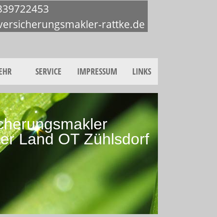
339722453
versicherungsmakler-rattke.de
EHR
SERVICE
IMPRESSUM
LINKS
sicherungsmakler
er Land OT Zühlsdorf