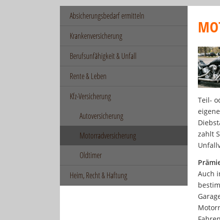
Absicherungsbedarf ermitteln
MO
Krankenversicherung
Berufsunfähigkeit & Unfall
Rente & Leben
Kfz-Versicherung
Teil- 
eigene
Autoversicherung
Diebst
zahlt 
Motorradversicherung
Unfall
Oldtimer
Prämie
Auch i
Heim, Recht & Haftung
bestim
Garage
Motorr
Fahren