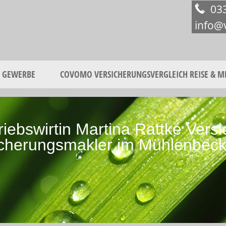
03
info@
GEWERBE
COVOMO VERSICHERUNGSVERGLEICH REISE & M
triebswirtin Martina Rattke Ver
icherungsmakler im Mühlenbeck