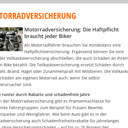
TORRADVERSICHERUNG
Motorradversicherung: Die Haftpflicht
braucht jeder Biker
Als Motorradfahrer brauchen Sie mindestens eine
KI
Haftpflichtversicherung. Ergänzend können Sie eine
oder Vollkaskoversicherung abschließen, die auch Schäden an Ihre
n Bike bezahlt. Die Teilkaskoversicherung ersetzt Schäden durch
ahl, Brand, Hagel oder Zusammenprall mit Wildtieren. Die Vollkask
Schäden am eigenen Motorrad auch, wenn Sie selbst
verursacher sind.
 runter durch Rabatte und schadenfreie Jahre
n der Motorradversicherung gibt es Prämiennachlässe für
mte Fahrergruppen, zum Beispiel für Frauen, Beamte,
nparker und Wenigfahrer. Wie beim Auto gibt es in der
adversicherung auch Schadenfreiheitsrabatte für jahrelanges
 ohne Versicherungsschäden – auf bis zu 25 Prozent des